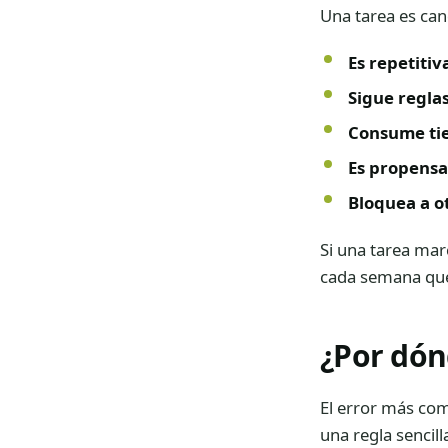
Una tarea es can
Es repetitiv
Sigue reglas
Consume ti
Es propensa
Bloquea a o
Si una tarea mar
cada semana que
¿Por dón
El error más com
una regla sencill