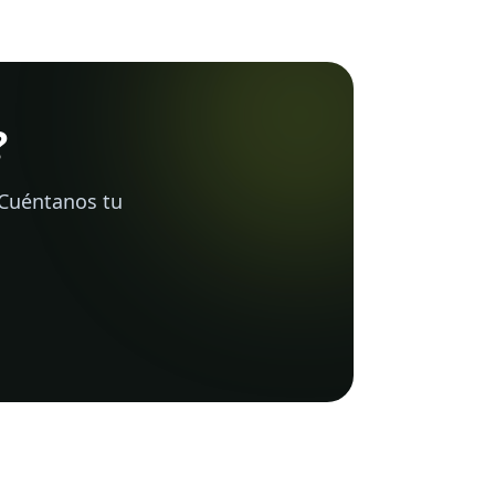
?
 Cuéntanos tu