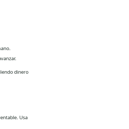
 mano.
avanzar.
diendo dinero
rentable. Usa