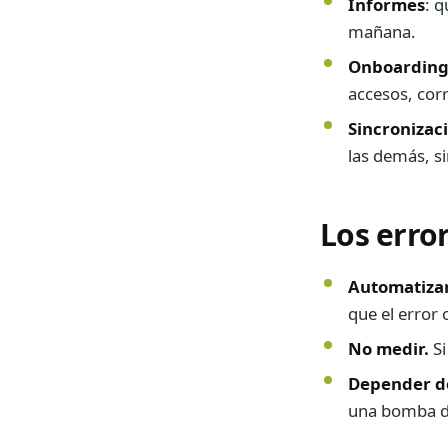
Informes
: q
mañana.
Onboardin
accesos, corr
Sincronizac
las demás, si
Los erro
Automatizar
que el error
No medir.
Si
Depender d
una bomba de