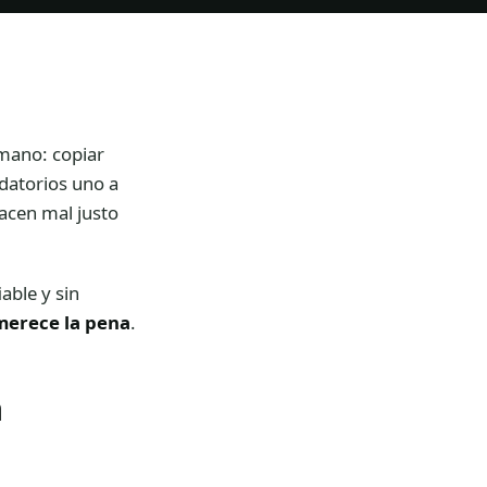
 mano: copiar
rdatorios uno a
acen mal justo
able y sin
merece la pena
.
a