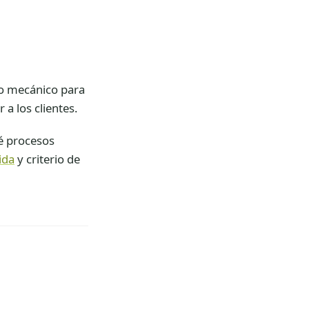
 lo mecánico para
a los clientes.
é procesos
ida
y criterio de