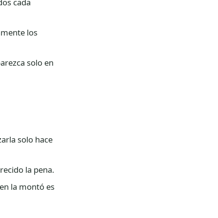
idos cada
amente los
parezca solo en
zarla solo hace
recido la pena.
en la montó es