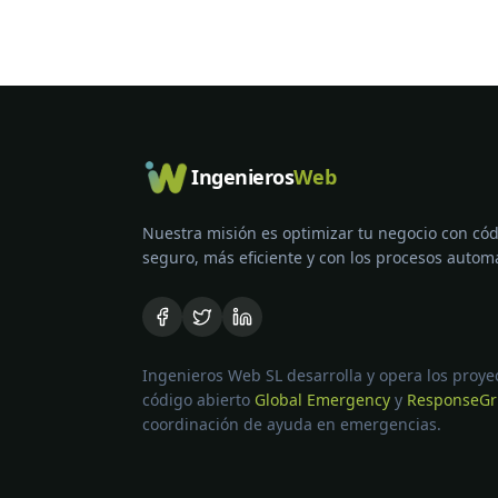
Ingenieros
Web
Nuestra misión es optimizar tu negocio con có
seguro, más eficiente y con los procesos autom
Ingenieros Web SL desarrolla y opera los proye
código abierto
Global Emergency
y
ResponseGr
coordinación de ayuda en emergencias.