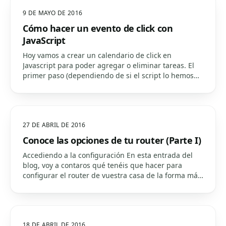
9 DE MAYO DE 2016
Cómo hacer un evento de click con
JavaScript
Hoy vamos a crear un calendario de click en
Javascript para poder agregar o eliminar tareas. El
primer paso (dependiendo de si el script lo hemos
puesto antes del body o después) es añadir un
controlador de evento que nos ejecute una función
cuando la…
27 DE ABRIL DE 2016
Conoce las opciones de tu router (Parte I)
Accediendo a la configuración En esta entrada del
blog, voy a contaros qué tenéis que hacer para
configurar el router de vuestra casa de la forma más
sencilla posible. En este caso he cogido el router de
fibra óptica de Orange (último modelo). Lo primero…
18 DE ABRIL DE 2016