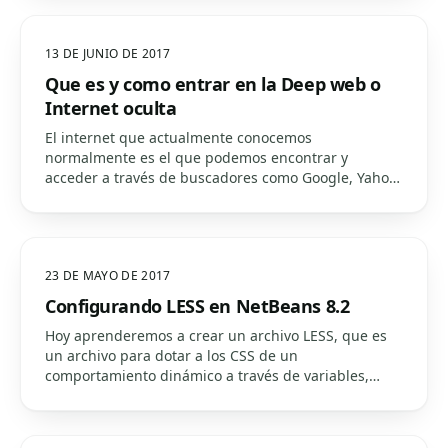
13 DE JUNIO DE 2017
Que es y como entrar en la Deep web o
Internet oculta
El internet que actualmente conocemos
normalmente es el que podemos encontrar y
acceder a través de buscadores como Google, Yahoo
o Bing, se trata de unos 50 Billones de páginas que
representan aproximadamente un 37% de todas las
disponibles actualmente.…
23 DE MAYO DE 2017
Configurando LESS en NetBeans 8.2
Hoy aprenderemos a crear un archivo LESS, que es
un archivo para dotar a los CSS de un
comportamiento dinámico a través de variables,
mixins, operaciones y funciones. Es decir, con LESS
vamos a poder crear CSS mucho más fácil, rápido y
más intuitivamente.…