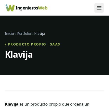
Ingenieros
Web
Inicio
Portfolio
Klavija
/
PRODUCTO PROPIO · SAAS
Klavija
Klavija
es un producto propio que ordena un