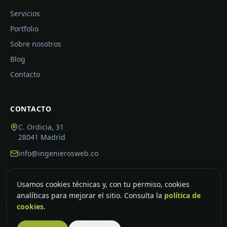
Servicios
Portfolio
Sobre nosotros
Blog
Contacto
CONTACTO
C. Ordicia, 31
28041
Madrid
info@ingenierosweb.co
Usamos cookies técnicas y, con tu permiso, cookies
analíticas para mejorar el sitio. Consulta la
política de
cookies
.
©
2026
Ingenieros Web SL
. Todos los derechos reservados.
Aviso legal
Privacidad
Cookies